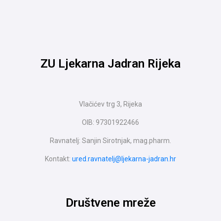
ZU Ljekarna Jadran Rijeka
Vlačićev trg 3, Rijeka
OIB: 97301922466
Ravnatelj: Sanjin Sirotnjak, mag.pharm.
Kontakt:
ured.ravnatelj@ljekarna-jadran.hr
Društvene mreže