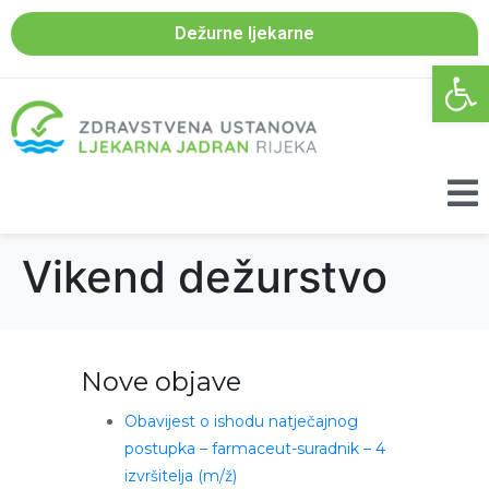
Dežurne ljekarne
Open 
Vikend dežurstvo
Nove objave
Obavijest o ishodu natječajnog
postupka – farmaceut-suradnik – 4
izvršitelja (m/ž)