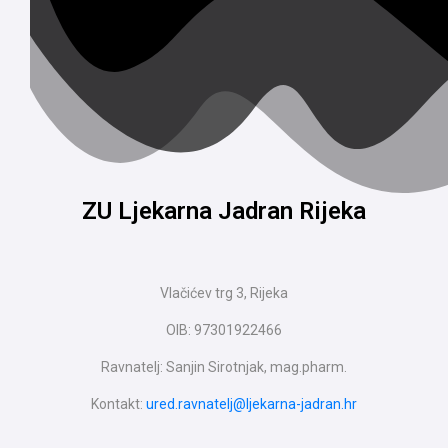
ZU Ljekarna Jadran Rijeka
Vlačićev trg 3, Rijeka
OIB: 97301922466
Ravnatelj: Sanjin Sirotnjak, mag.pharm.
Kontakt:
ured.ravnatelj@ljekarna-jadran.hr