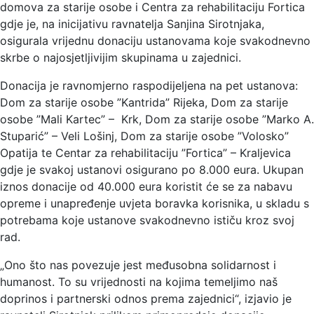
domova za starije osobe i Centra za rehabilitaciju Fortica
gdje je, na inicijativu ravnatelja Sanjina Sirotnjaka,
osigurala vrijednu donaciju ustanovama koje svakodnevno
skrbe o najosjetljivijim skupinama u zajednici.
Donacija je ravnomjerno raspodijeljena na pet ustanova:
Dom za starije osobe ”Kantrida” Rijeka, Dom za starije
osobe ”Mali Kartec” – Krk, Dom za starije osobe ”Marko A.
Stuparić” – Veli Lošinj, Dom za starije osobe ”Volosko”
Opatija te Centar za rehabilitaciju ”Fortica” – Kraljevica
gdje je svakoj ustanovi osigurano po 8.000 eura. Ukupan
iznos donacije od 40.000 eura koristit će se za nabavu
opreme i unapređenje uvjeta boravka korisnika, u skladu s
potrebama koje ustanove svakodnevno ističu kroz svoj
rad.
„Ono što nas povezuje jest međusobna solidarnost i
humanost. To su vrijednosti na kojima temeljimo naš
doprinos i partnerski odnos prema zajednici“, izjavio je