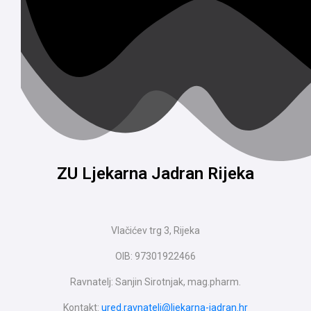
ZU Ljekarna Jadran Rijeka
Vlačićev trg 3, Rijeka
OIB: 97301922466
Ravnatelj: Sanjin Sirotnjak, mag.pharm.
Kontakt:
ured.ravnatelj@ljekarna-jadran.hr