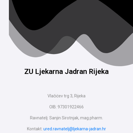
ZU Ljekarna Jadran Rijeka
Vlačićev trg 3, Rijeka
OIB: 97301922466
Ravnatelj: Sanjin Sirotnjak, mag.pharm.
Kontakt:
ured.ravnatelj@ljekarna-jadran.hr