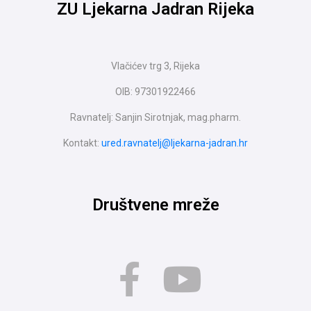
ZU Ljekarna Jadran Rijeka
Vlačićev trg 3, Rijeka
OIB: 97301922466
Ravnatelj: Sanjin Sirotnjak, mag.pharm.
Kontakt:
ured.ravnatelj@ljekarna-jadran.hr
Društvene mreže