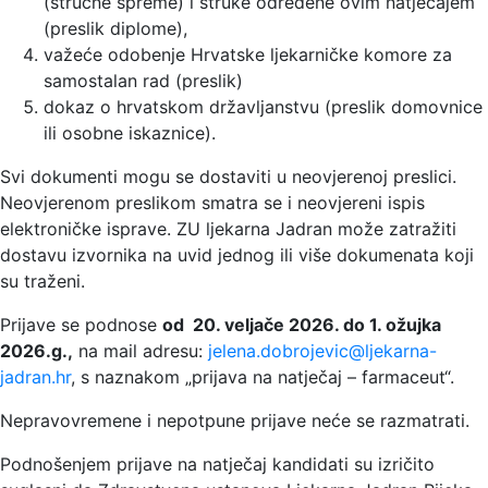
(stručne spreme) i struke određene ovim natječajem
(preslik diplome),
važeće odobenje Hrvatske ljekarničke komore za
samostalan rad (preslik)
dokaz o hrvatskom državljanstvu (preslik domovnice
ili osobne iskaznice).
Svi dokumenti mogu se dostaviti u neovjerenoj preslici.
Neovjerenom preslikom smatra se i neovjereni ispis
elektroničke isprave. ZU ljekarna Jadran može zatražiti
dostavu izvornika na uvid jednog ili više dokumenata koji
su traženi.
Prijave se podnose
od 20
. veljače 2026. do 1. ožujka
2026.g.,
na mail adresu:
jelena.dobrojevic@ljekarna-
jadran.hr
, s naznakom „prijava na natječaj – farmaceut“.
Nepravovremene i nepotpune prijave neće se razmatrati.
Podnošenjem prijave na natječaj kandidati su izričito