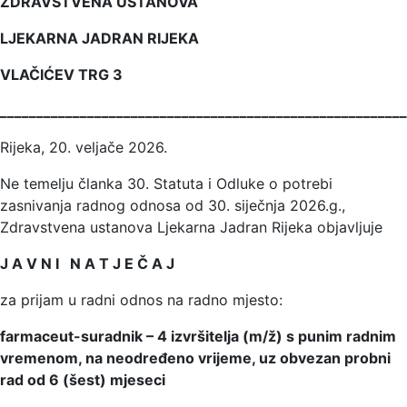
ZDRAVSTVENA USTANOVA
LJEKARNA JADRAN RIJEKA
VLAČIĆEV TRG 3
________________________________________________________
Rijeka, 20. veljače 2026.
Ne temelju članka 30. Statuta i Odluke o potrebi
zasnivanja radnog odnosa od 30. siječnja 2026.g.,
Zdravstvena ustanova Ljekarna Jadran Rijeka objavljuje
J A V N I N A T J E Č A J
za prijam u radni odnos na radno mjesto:
farmaceut-suradnik – 4 izvršitelja (m/ž) s punim radnim
vremenom, na neodređeno vrijeme, uz obvezan probni
rad od 6 (šest) mjeseci