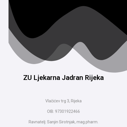
ZU Ljekarna Jadran Rijeka
Vlačićev trg 3, Rijeka
OIB: 97301922466
Ravnatelj: Sanjin Sirotnjak, mag.pharm.