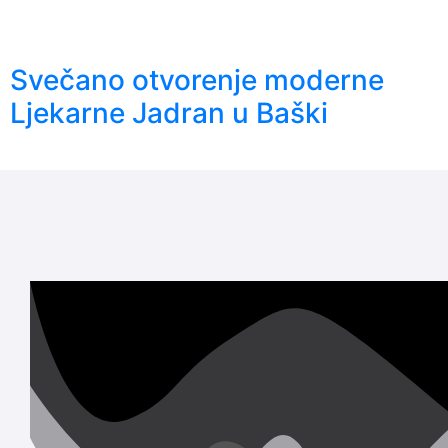
Svečano otvorenje moderne
Ljekarne Jadran u Baški