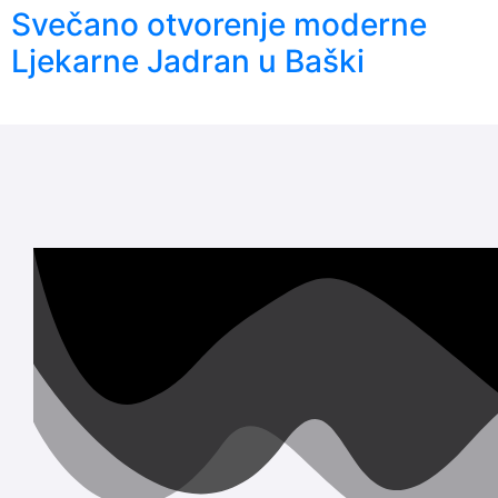
Svečano otvorenje moderne
Ljekarne Jadran u Baški