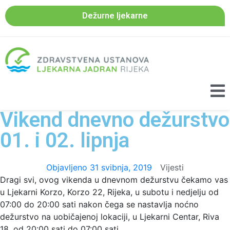
Dežurne ljekarne
Vikend dnevno dežurstvo
01. i 02. lipnja
Objavljeno
31 svibnja, 2019
Vijesti
Dragi svi, ovog vikenda u dnevnom dežurstvu čekamo vas
u Ljekarni Korzo, Korzo 22, Rijeka, u subotu i nedjelju od
07:00 do 20:00 sati nakon čega se nastavlja noćno
dežurstvo na uobičajenoj lokaciji, u Ljekarni Centar, Riva
18, od 20:00 sati do 07:00 sati.