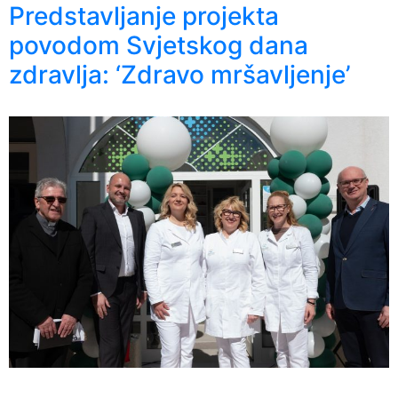
Predstavljanje projekta
povodom Svjetskog dana
zdravlja: ‘Zdravo mršavljenje’