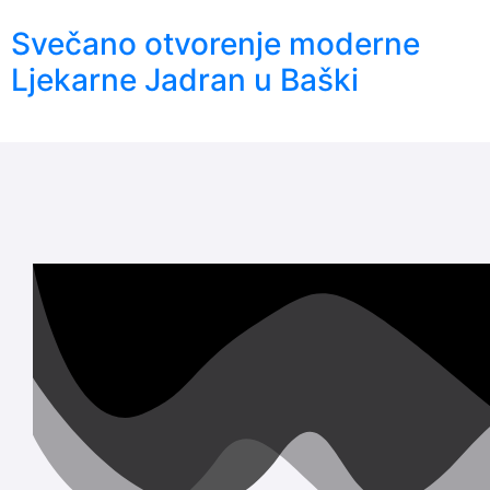
Svečano otvorenje moderne
Ljekarne Jadran u Baški