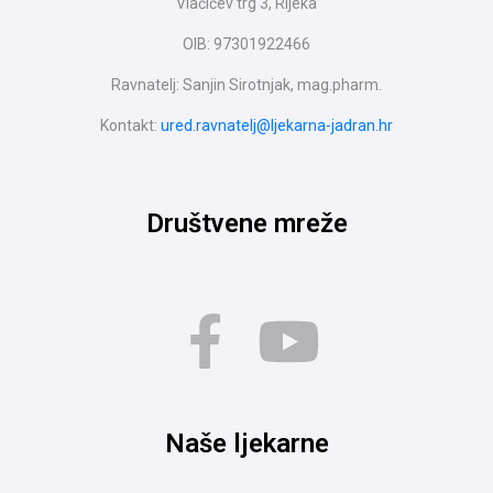
Vlačićev trg 3, Rijeka
OIB: 97301922466
Ravnatelj: Sanjin Sirotnjak, mag.pharm.
Kontakt:
ured.ravnatelj@ljekarna-jadran.hr
Društvene mreže
Naše ljekarne