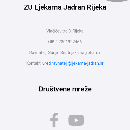
ZU Ljekarna Jadran Rijeka
Vlačićev trg 3, Rijeka
OIB: 97301922466
Ravnatelj: Sanjin Sirotnjak, mag.pharm.
Kontakt:
ured.ravnatelj@ljekarna-jadran.hr
Društvene mreže