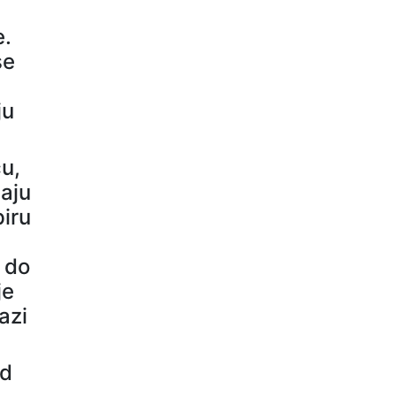
e.
se
ju
u,
vaju
piru
i do
je
azi
ad