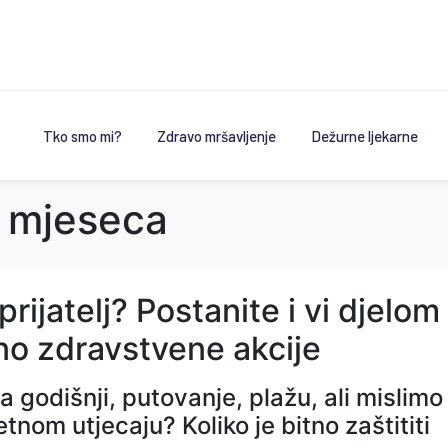
Tko smo mi?
Zdravo mršavljenje
Dežurne ljekarne
 mjeseca
prijatelj? Postanite i vi djelom
no zdravstvene akcije
a godišnji, putovanje, plažu, ali mislimo l
nom utjecaju? Koliko je bitno zaštititi