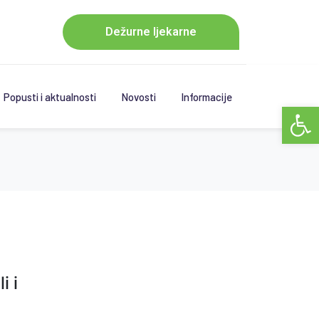
Dežurne ljekarne
Popusti i aktualnosti
Novosti
Informacije
Open 
i i