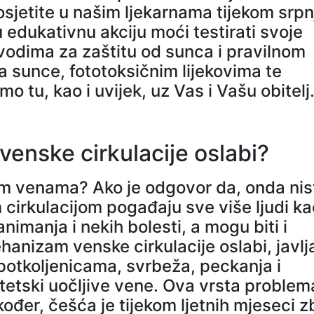
jetite u našim ljekarnama tijekom srpnj
 edukativnu akciju moći testirati svoje
zvodima za zaštitu od sunca i pravilnom
a sunce, fototoksičnim lijekovima te
smo tu, kao i uvijek, uz Vas i Vašu obitelj
enske cirkulacije oslabi?
nim venama? Ako je odgovor da, onda nis
 cirkulacijom pogađaju sve više ljudi ka
nimanja i nekih bolesti, a mogu biti i
anizam venske cirkulacije oslabi, javlj
potkoljenicama, svrbeža, peckanja i
stetski uočljive vene. Ova vrsta problem
ođer, češća je tijekom ljetnih mjeseci 