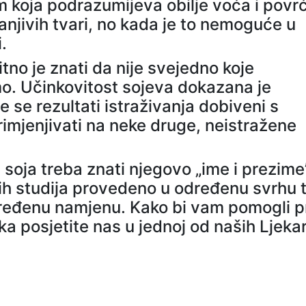
m koja podrazumijeva obilje voća i povr
njivih tvari, no kada je to nemoguće u
.
itno je znati da nije svejedno koje
mo. Učinkovitost sojeva dokazana je
 se rezultati istraživanja dobiveni s
mjenjivati na neke druge, neistražene
soja treba znati njegovo „ime i prezime”
enih studija provedeno u određenu svrhu 
određenu namjenu. Kako bi vam pomogli p
a posjetite nas u jednoj od naših Ljekar