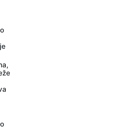
no
je
na,
teže
va
to