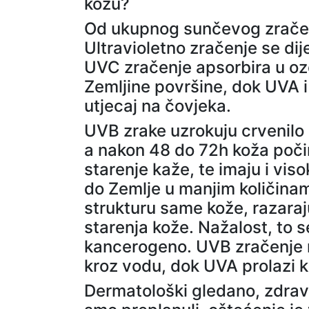
kožu?
Od ukupnog sunčevog zračenj
Ultravioletno zračenje se di
UVC zračenje apsorbira u oz
Zemljine površine, dok UVA i
utjecaj na čovjeka.
UVB zrake uzrokuju crvenilo 
a nakon 48 do 72h koža počinj
starenje kaže, te imaju i vis
do Zemlje u manjim količinama
strukturu same kože, razaraju
starenja kože. Nažalost, to 
kancerogeno. UVB zračenje ne
kroz vodu, dok UVA prolazi k
Dermatološki gledano, zdrav