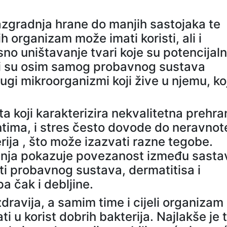
azgradnja hrane do manjih sastojaka te
h organizam može imati koristi, ali i
no uništavanje tvari koje su potencijal
ozi su osim samog probavnog sustava
rugi mikroorganizmi koji žive u njemu, ko
a koji karakterizira nekvalitetna prehra
ntima, i stres često dovode do neravno
erija , što može izazvati razne tegobe.
vanja pokazuje povezanost između sasta
ti probavnog sustava, dermatitisa i
pa čak i debljine.
zdravija, a samim time i cijeli organizam
i u korist dobrih bakterija. Najlakše je 