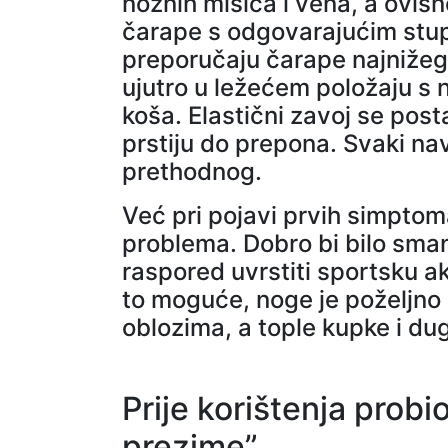
nožnih mišića i vena, a ovis
čarape s odgovarajućim stup
preporučaju čarape najnižeg
ujutro u ležećem položaju s
koša. Elastični zavoj se post
prstiju do prepona. Svaki nav
prethodnog.
Već pri pojavi prvih simptoma
problema. Dobro bi bilo smanj
raspored uvrstiti sportsku a
to moguće, noge je poželjno 
oblozima, a tople kupke i du
Prije korištenja probio
prezime”