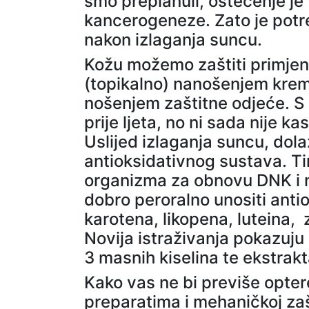
smo preplanuli, oštećenje je
kancerogeneze. Zato je potre
nakon izlaganja suncu.
Kožu možemo zaštiti primjen
(topikalno) nanošenjem krema
nošenjem zaštitne odjeće. S 
prije ljeta, no ni sada nije k
Uslijed izlaganja suncu, dola
antioksidativnog sustava. 
organizma za obnovu DNK i ne
dobro peroralno unositi anti
karotena, likopena, luteina, 
Novija istraživanja pokazuju
3 masnih kiselina te ekstra
Kako vas ne bi previše optere
preparatima i mehaničkoj zaš