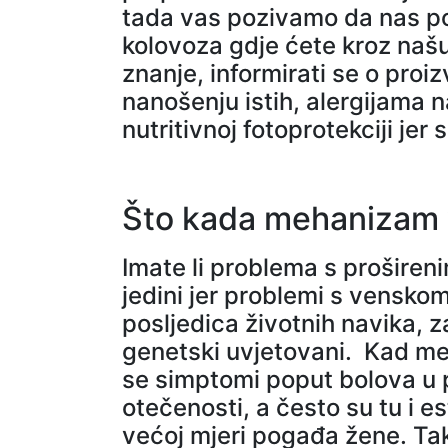
tada vas pozivamo da nas pos
kolovoza gdje ćete kroz našu
znanje, informirati se o proi
nanošenju istih, alergijama n
nutritivnoj fotoprotekciji jer 
Što kada mehanizam v
Imate li problema s prošire
jedini jer problemi s venskom
posljedica životnih navika, za
genetski uvjetovani. Kad meh
se simptomi poput bolova u 
otečenosti, a često su tu i e
većoj mjeri pogađa žene. Tak