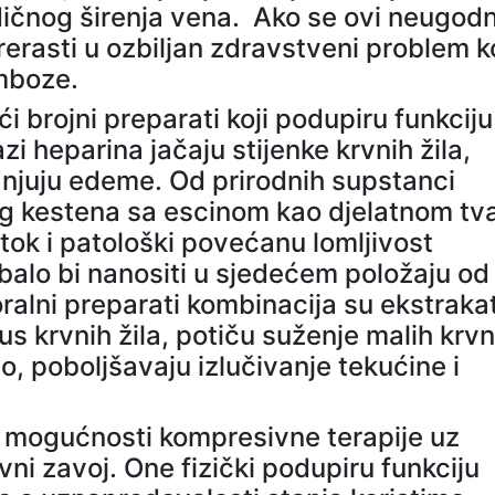
dičnog širenja vena. Ako se ovi neugodn
rasti u ozbiljan zdravstveni problem ko
mboze.
 brojni preparati koji podupiru funkciju
zi heparina jačaju stijenke krvnih žila,
anjuju edeme. Od prirodnih supstanci
jeg kestena sa escinom kao djelatnom tva
otok i patološki povećanu lomljivost
ebalo bi nanositi u sjedećem položaju od
ralni preparati kombinacija su ekstraka
onus krvnih žila, potiču suženje malih krvn
no, poboljšavaju izlučivanje tekućine i
e mogućnosti kompresivne terapije uz
vni zavoj. One fizički podupiru funkciju