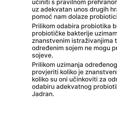
učiniti s pravilnom prehrano
uz adekvatan unos drugih hra
pomoć nam dolaze probiotici
Prilikom odabira probiotika b
probiotičke bakterije uzima
znanstvenim istraživanjima te
određenim sojem ne mogu pri
sojeve.
Prilikom uzimanja određenog 
provjeriti koliko je znanstv
koliko su oni učinkoviti za 
odabiru adekvatnog probiotik
Jadran.