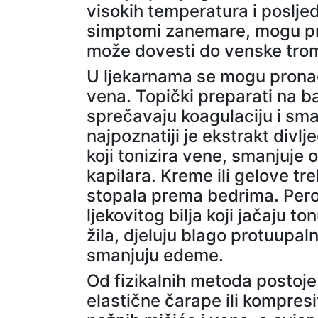
visokih temperatura i poslje
simptomi zanemare, mogu pre
može dovesti do venske tro
U ljekarnama se mogu pronaći
vena. Topički preparati na ba
sprečavaju koagulaciju i sm
najpoznatiji je ekstrakt divl
koji tonizira vene, smanjuje 
kapilara. Kreme ili gelove tr
stopala prema bedrima. Pero
ljekovitog bilja koji jačaju t
žila, djeluju blago protuupal
smanjuju edeme.
Od fizikalnih metoda postoj
elastične čarape ili kompresi