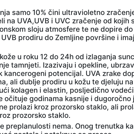
a samo 10% čini ultravioletno zračenj
jeli na UVA,UVB i UVC zračenje od kojih 
onskom sloju atmosfere te ne dopire do
 UVB prodiru do Zemljine površine i ima
kože u roku 12 do 24h od izlaganja sunc
e tamnjeti. Izazivaju i opekline, ubrza
ok kancerogeni potencijal. UVA zrake do
, ali dublje prodiru u kožu te djeluju na
ći kolagen i elastin, posljedično vodeć
se očituje godinama kasnije i dugoročno 
 prolazi kroz prozorsko staklo, ali prol
roz prozorsko staklo.
e preplanulosti nema. Onog trenutka k