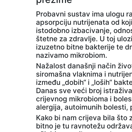
Probavni sustav ima ulogu r
apsorpciju nutrijenata od koji
istodobno izbacivanje, odnos
štetne za zdravlje. U toj ul
izuzetno bitne bakterije te d
nazivamo mikrobiom.
Nažalost današnji način život
siromašna vlaknima i nutrije
između „dobih“ i „loših“ bakt
Danas sve veći broj istraži
crijevnog mikrobioma i boles
alergija, autoimunih bolesti, 
Kako bi nam crijeva bila što 
bitno je tu ravnotežu održavat