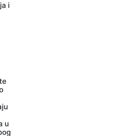
a i
.
te
o
aju
a u
zbog