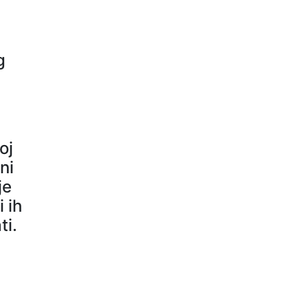
g
oj
ni
je
 ih
ti.