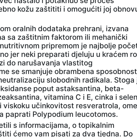
 već nastalo i potaknuo se proces
bno kožu zaštititi i omogućiti joj obnov
om oralnih dodataka prehrani, izvana
 sa zaštitnim faktorom ili mehanički
nutritivnom pripremom je najbolje počet
asno jer neki preparati djeluju u kraćem r
zi do narušavanja vlastitog
Time se smanjuje obrambena sposobnost
utralizaciju slobodnih radikala. Stoga 
oksidanse poput astaksantina, beta-
zeaksantina, vitamina C i E, cinka i sele
 i viskoku učinkovitost resveratrola, om
kta paprati Polypodium leucotomos.
tili s informacijama, o topikalnim
titi ćemo vam pisati za dva tjedna. Do