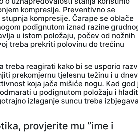
no o uznapredovalosti stanja koristimo
njem kompresije. Preventivno se
 stupnja kompresije. Čarape se oblače
 nogom podignutom iznad razine grudno
avlja u istom položaju, počev od nožnih
oj treba prekriti polovinu do trećinu
 treba reagirati kako bi se usporio razv
iti prekomjernu tjelesnu težinu i u dnev
ktivnost koja jača mišiće nogu. Kad god 
odmarati u podignutom položaju i hladiti
gotrajno izlaganje suncu treba izbjegava
tika, provjerite mu ”ime i